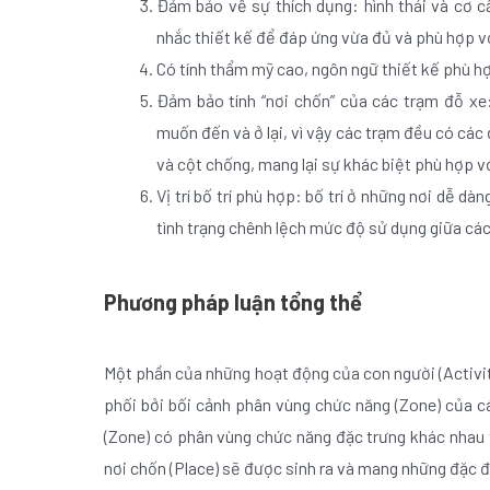
Đảm bảo về sự thích dụng: hình thái và cơ 
nhắc thiết kế để đáp ứng vừa đủ và phù hợp vớ
Có tính thẩm mỹ cao, ngôn ngữ thiết kế phù h
Đảm bảo tính “nơi chốn” của các trạm đỗ xe:
muốn đến và ở lại, vì vậy các trạm đều có các
và cột chống, mang lại sự khác biệt phù hợp v
Vị trí bố trí phù hợp: bố trí ở những nơi dễ dà
tình trạng chênh lệch mức độ sử dụng giữa các
Phương pháp luận tổng thể
Một phần của những hoạt động của con người (Activit
phối bởi bối cảnh phân vùng chức năng (Zone) của cá
(Zone) có phân vùng chức năng đặc trưng khác nhau t
nơi chốn (Place) sẽ được sinh ra và mang những đặc