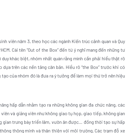
sinh viên năm 3, theo học các ngành Kiến trúc cảnh quan và Quy
PHCM. Cái tên “Out of the Box” đến từ ý nghĩ mang đến những tư
ư duy khác biệt, nhóm nhất quán rằng mình cần phải hiểu thật rõ
o dựa trên các nền tảng căn bản. Hiểu rõ “the Box” trước khi có
ng tạo của nhóm đó là đưa ra ý tưởng để làm mọi thứ trở nên hiệu
 năng hấp dẫn nhằm tạo ra những không gian đa chức năng, các
viên và giảng viên như không giao tụ họp, giao tiếp, không gian
 gian trưng bày triển lãm, vườn ăn được… đồng thời tạo sự hấp
 thông thông minh và thân thiện với môi trường. Các trạm đỗ xe