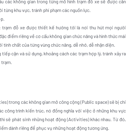
cấu các không gian trong từng mô hình trạm đỗ xe sẽ được cân
i từng khu vực, tránh phí phạm các nguồn lực.
ợp.
 trạm đỗ xe được thiết kế hướng tới là nơi thu hút mọi người
 đặc điểm riêng về cơ cấu không gian chức năng và hình thức mái
ới tính chất của từng vùng chức năng, dễ nhớ, dễ nhận diện.
ng tiếp cận và sử dụng, khoảng cách các trạm hợp lý, tránh xảy ra
 trạm.
ies) trong các không gian mở công cộng (Public space) sẽ bị chi
c công trình kiến trúc, nó đồng nghĩa với việc ở những khu vực
hì sẽ phát sinh những hoạt động (Activities) khác nhau. Từ đó,
 điểm dành riêng để phục vụ những hoạt động tương ứng.