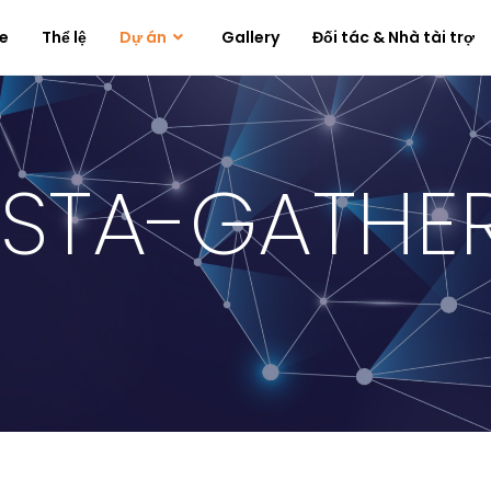
e
Thể lệ
Dự án
Gallery
Đối tác & Nhà tài trợ
STA-GATHE